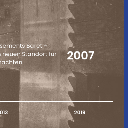
ssements Baret –
2007
n neuen Standort für
machten.
013
2019