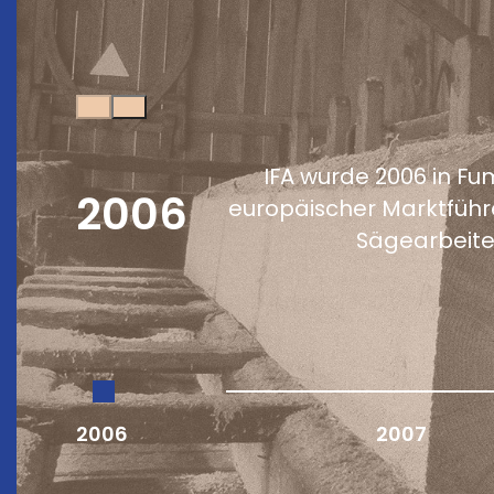
IFA wurde 2006 in F
2006
europäischer Marktführe
Sägearbeiten
2006
2007