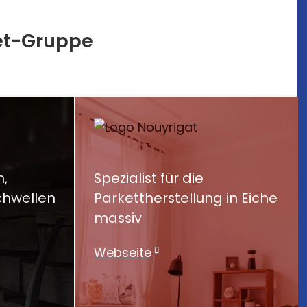
ret-Gruppe
,
Spezialist für die
hwellen
Parkettherstellung in Eiche
massiv
Webseite