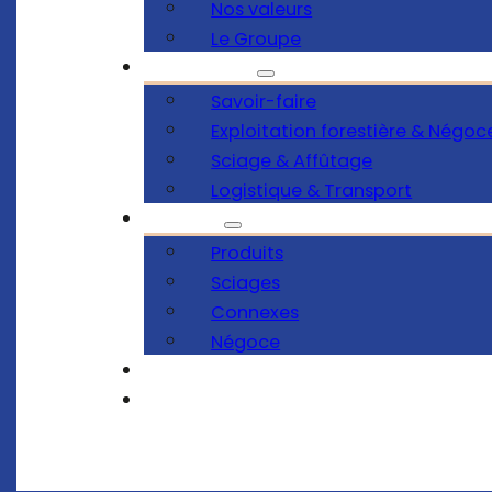
Nos valeurs
Le Groupe
Savoir-faire
Savoir-faire
Exploitation forestière & Négoc
Sciage & Affûtage
Logistique & Transport
Produits
Produits
Sciages
Connexes
Négoce
Certifications
Contact