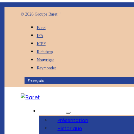
© 2026 Groupe Baret
Baret
IFA
ICPF
Richtberg
Nouyrigat
Reymondet
Français
La société
Présentation
Historique